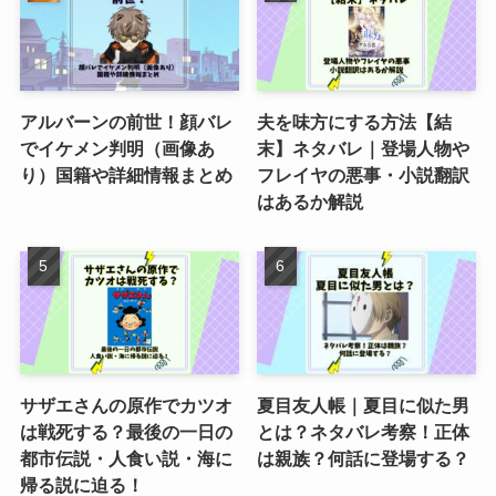
アルバーンの前世！顔バレ
夫を味方にする方法【結
でイケメン判明（画像あ
末】ネタバレ｜登場人物や
り）国籍や詳細情報まとめ
フレイヤの悪事・小説翻訳
はあるか解説
サザエさんの原作でカツオ
夏目友人帳｜夏目に似た男
は戦死する？最後の一日の
とは？ネタバレ考察！正体
都市伝説・人食い説・海に
は親族？何話に登場する？
帰る説に迫る！