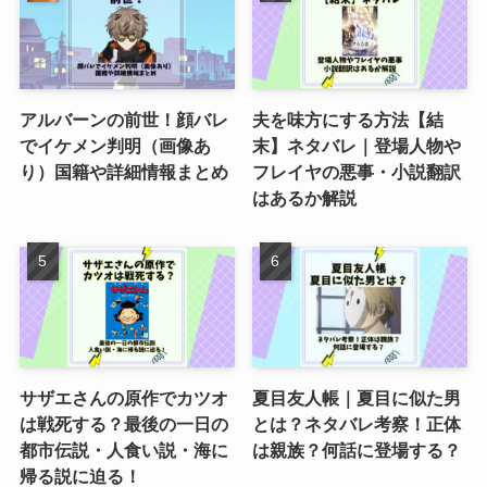
アルバーンの前世！顔バレ
夫を味方にする方法【結
でイケメン判明（画像あ
末】ネタバレ｜登場人物や
り）国籍や詳細情報まとめ
フレイヤの悪事・小説翻訳
はあるか解説
サザエさんの原作でカツオ
夏目友人帳｜夏目に似た男
は戦死する？最後の一日の
とは？ネタバレ考察！正体
都市伝説・人食い説・海に
は親族？何話に登場する？
帰る説に迫る！