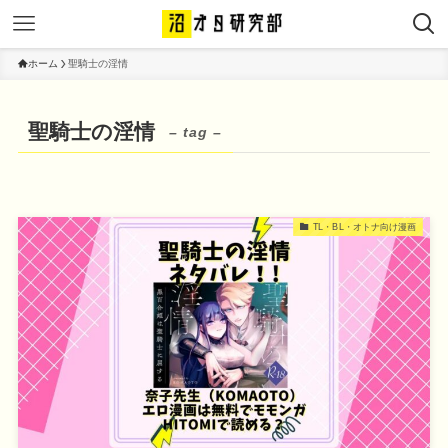
ホーム
聖騎士の淫情
聖騎士の淫情
– tag –
TL・BL・オトナ向け漫画