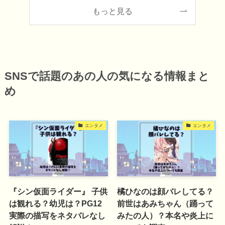
もっと見る
SNSで話題のあの人の気になる情報まと
め
エンタメ
エンタメ
『シン仮面ライダー』 子供
橘ひなのは顔バレしてる？
は観れる？幼児は？PG12
前世はあみちゃん（踊って
実際の描写をネタバレなし
みたの人）？本名や炎上に