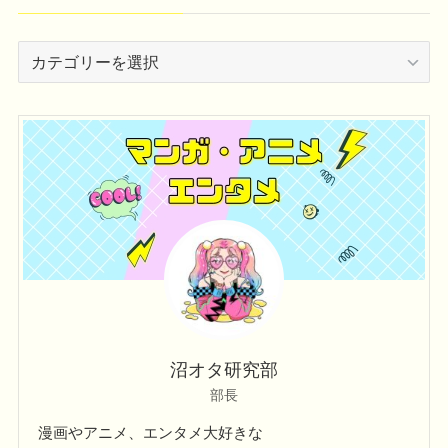
カ
テ
ゴ
リ
ー
沼オタ研究部
部長
漫画やアニメ、エンタメ大好きな