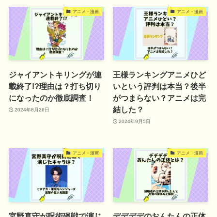
アニメ・漫画
アニメ・漫画
ジャイアントキリングが連
王様ランキングアニメひど
載終了!?理由は？打ち切り
いという評判は本当？後半
になったのか徹底調査！
がつまらない？アニメは完
結した？
2024年8月26日
2024年9月5日
アニメ・漫画
アニメ・漫画
宮野真守が呪術廻戦で演じ
デデデデのおんたんの正体