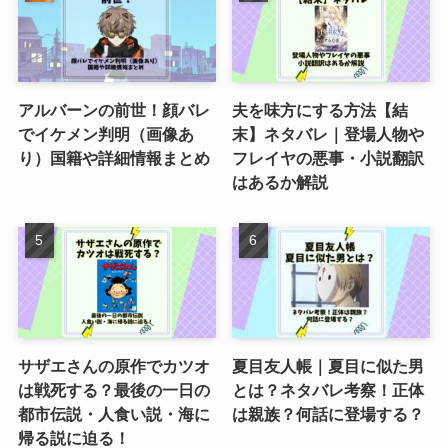
アルバーンの前世！顔バレ
夫を味方にする方法【結
でイケメン判明（画像あ
末】ネタバレ｜登場人物や
り）国籍や詳細情報まとめ
フレイヤの悪事・小説翻訳
はあるか解説
サザエさんの原作でカツオ
夏目友人帳｜夏目に似た男
は戦死する？最後の一日の
とは？ネタバレ考察！正体
都市伝説・人食い説・海に
は親族？何話に登場する？
帰る説に迫る！