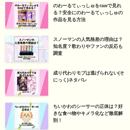
のわーるてぃっしゅをrawで見れ
る？安全にのわーるてぃっしゅの
作品を見る方法
スノーマンの人気格差の理由は？
知名度？歌わりやファンの反応も
調査
成り代わりモブは逃げられない(そ
にっく)ネタバレ
ちいかわのシーサーの正体は？好
きな食べ物やキメラ化など徹底解
剖！