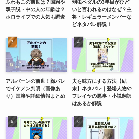
ふわもこの前世は？国籍や
弱虫ペダルの3年目がひど
双子説・中の人の年齢は？
いと言われるのはなぜ？主
ホロライブでの人気も調査
将・レギュラーメンバーな
どネタバレ解説！
アルバーンの前世！顔バレ
夫を味方にする方法【結
でイケメン判明（画像あ
末】ネタバレ｜登場人物や
り）国籍や詳細情報まとめ
フレイヤの悪事・小説翻訳
はあるか解説