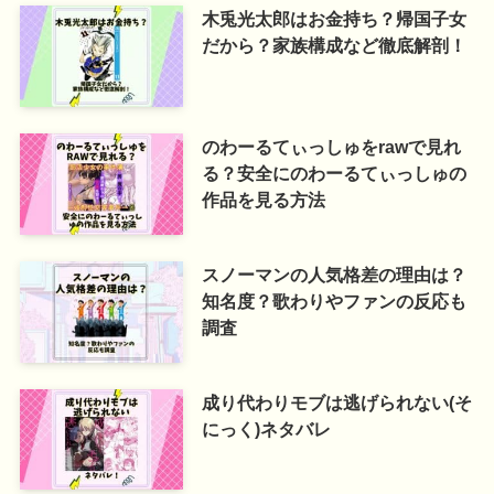
木兎光太郎はお金持ち？帰国子女
だから？家族構成など徹底解剖！
のわーるてぃっしゅをrawで見れ
る？安全にのわーるてぃっしゅの
作品を見る方法
スノーマンの人気格差の理由は？
知名度？歌わりやファンの反応も
調査
成り代わりモブは逃げられない(そ
にっく)ネタバレ