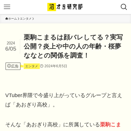
ホーム
エンタメ
栗駒こまるは顔バレしてる？実写
2024
公開？炎上や中の人の年齢・桜夢
6/05
ななとの関係を調査！
広告
2024年6月5日
エンタメ
VTuber界隈で今盛り上がっているグループと言え
ば「あおぎり高校」。
そんな「あおぎり高校」に所属している
栗駒こま