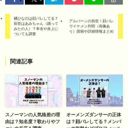
橘ひなのは顔バレしてる？
アルバーンの前世！顔バレ
前世はあみちゃん（踊って
でイケメン判明（画像あ
みたの人）？本名や炎上に
り）国籍や詳細情報まとめ
ついても調査
関連記事
スノーマンの人気格差の理
オーメンズダンサーの正体
由は？知名度？歌わりやフ
は？顔バレしてる？メンバ