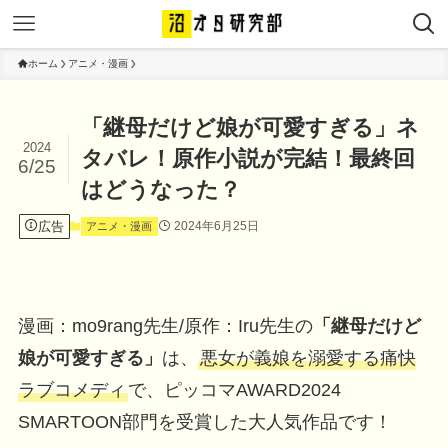
ホーム
アニメ・漫画
「継母だけど娘が可愛すぎる」ネ
2024
タバレ！原作小説が完結！最終回
6/25
はどうなった？
広告
2024年6月25日
アニメ・漫画
漫画：mo9rang先生/原作：Iru先生の
「継母だけど
娘が可愛すぎる」
は、
悪女が義娘を溺愛する痛快
ラブコメディ
で、ピッコマAWARD2024
SMARTOON部門を受賞した大人気作品です！