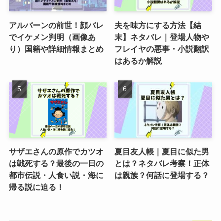
アルバーンの前世！顔バレ
夫を味方にする方法【結
でイケメン判明（画像あ
末】ネタバレ｜登場人物や
り）国籍や詳細情報まとめ
フレイヤの悪事・小説翻訳
はあるか解説
サザエさんの原作でカツオ
夏目友人帳｜夏目に似た男
は戦死する？最後の一日の
とは？ネタバレ考察！正体
都市伝説・人食い説・海に
は親族？何話に登場する？
帰る説に迫る！