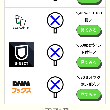
＼40％OFF
100
冊
／
見てみる
＼600pt
ポイン
ト付与
／
見てみる
＼70％オフ
ク
ーポン
配布／
見てみる
※2024年6月現在